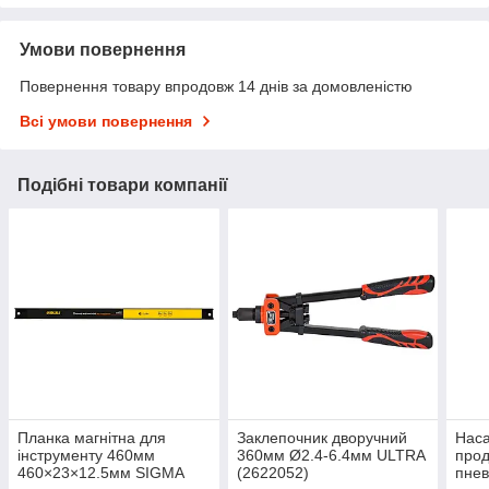
Умови повернення
Повернення товару впродовж 14 днів за домовленістю
Всі умови повернення
Подібні товари компанії
Планка магнітна для
Заклепочник дворучний
Наса
інструменту 460мм
360мм Ø2.4-6.4мм ULTRA
прод
460×23×12.5мм SIGMA
(2622052)
пнев