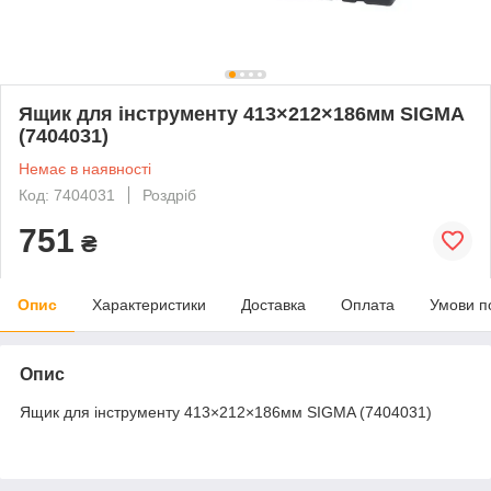
Ящик для інструменту 413×212×186мм SIGMA
(7404031)
Немає в наявності
Код: 7404031
Роздріб
751
₴
Опис
Характеристики
Доставка
Оплата
Умови п
Опис
Ящик для інструменту 413×212×186мм SIGMA (7404031)