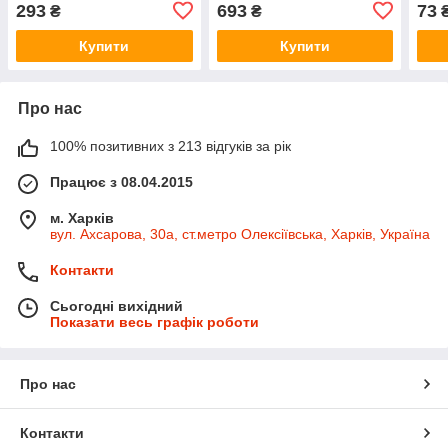
(6270361)
SIGM
293
693
73
₴
₴
Купити
Купити
Про нас
100% позитивних з 213 відгуків за рік
Працює з 08.04.2015
м. Харків
вул. Ахсарова, 30а, ст.метро Олексіївська, Харків, Україна
Контакти
Сьогодні вихідний
Показати весь графік роботи
Про нас
Контакти