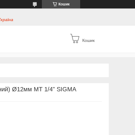
Кошик
Україна
Кошик
бний) Ø12мм МТ 1/4" SIGMA