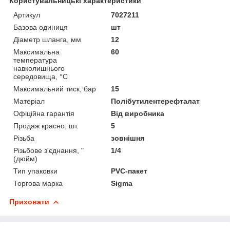
Користувальницькі характеристики
Артикул
7027211
Базова одиниця
шт
Діаметр шланга, мм
12
Максимальна
60
температура
навколишнього
середовища, °C
Максимальний тиск, бар
15
Матеріал
Полібутилентерефталат
Офіційна гарантія
Від виробника
Продаж красно, шт.
5
Різьба
зовнішня
Різьбове з'єднання, "
1/4
(дюйм)
Тип упаковки
PVC-пакет
Торгова марка
Sigma
Приховати