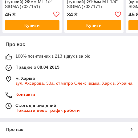
(кутовий) Ø8мм МТ 1/2"
(кутовий) Ø10мм МТ 1/4"
(кут
SIGMA (7027151)
SIGMA (7027171)
SIGM
45
34
45
₴
₴
Купити
Купити
Про нас
100% позитивних з 213 відгуків за рік
Працює з 08.04.2015
м. Харків
вул. Ахсарова, 30а, ст.метро Олексіївська, Харків, Україна
Контакти
Сьогодні вихідний
Показати весь графік роботи
Про нас