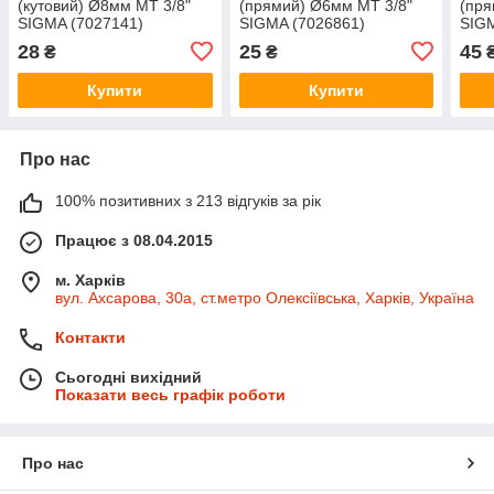
(кутовий) Ø8мм МТ 3/8"
(прямий) Ø6мм МТ 3/8"
(пря
SIGMA (7027141)
SIGMA (7026861)
SIGM
28
25
45
₴
₴
Купити
Купити
Про нас
100% позитивних з 213 відгуків за рік
Працює з 08.04.2015
м. Харків
вул. Ахсарова, 30а, ст.метро Олексіївська, Харків, Україна
Контакти
Сьогодні вихідний
Показати весь графік роботи
Про нас