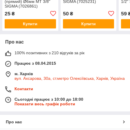
(прямий) Ø6мм МТ 3/8"
SIGMA (7025231)
1/2"
SIGMA (7026861)
25
50
59
₴
₴
Купити
Купити
Про нас
100% позитивних з 210 відгуків за рік
Працює з 08.04.2015
м. Харків
вул. Ахсарова, 30а, ст.метро Олексіївська, Харків, Україна
Контакти
Сьогодні працює з 10:00 до 18:00
Показати весь графік роботи
Про нас