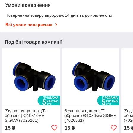
Умови повернення
Повернення товару впродовж 14 днів за домовленістю
Всі умови повернення
Подібні товари компанії
З'єднання цангові (T-
З'єднання цангові (T-
З'єд
образне) Ø10×10мм
образне) Ø10×6мм SIGMA
обр
SIGMA (7026261)
(7026331)
(702
15
15
15
₴
₴