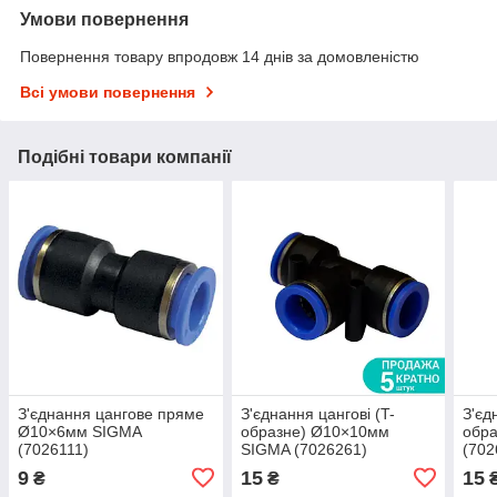
Умови повернення
Повернення товару впродовж 14 днів за домовленістю
Всі умови повернення
Подібні товари компанії
З'єднання цангове пряме
З'єднання цангові (T-
З'єд
Ø10×6мм SIGMA
образне) Ø10×10мм
обр
(7026111)
SIGMA (7026261)
(702
9
15
15
₴
₴