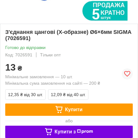
З'єднання цангові (Х-образне) Ø6×6мм SIGMA
(7026591)
Готово до відправки
Код: 7026591
Тільки опт
13
₴
Мінімальне замовлення — 10 шт.
Мінімальна сума замовлення на сайті — 200 ₴
12,35 ₴
від 30 шт.
12,09 ₴
від 40 шт.
Купити
або
Купити з