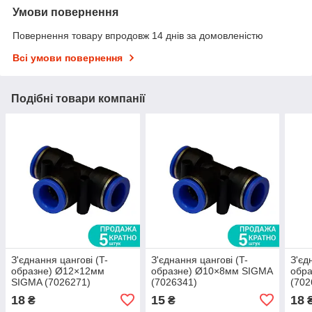
Умови повернення
Повернення товару впродовж 14 днів за домовленістю
Всі умови повернення
Подібні товари компанії
З'єднання цангові (T-
З'єднання цангові (T-
З'єд
образне) Ø12×12мм
образне) Ø10×8мм SIGMA
обр
SIGMA (7026271)
(7026341)
(702
18
15
18
₴
₴