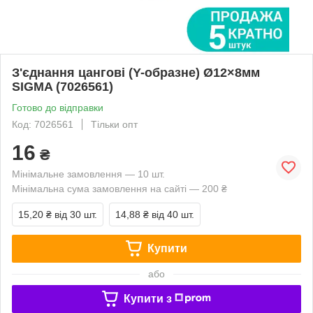
З'єднання цангові (Y-образне) Ø12×8мм
SIGMA (7026561)
Готово до відправки
Код: 7026561
Тільки опт
16
₴
Мінімальне замовлення — 10 шт.
Мінімальна сума замовлення на сайті — 200 ₴
15,20 ₴
від 30 шт.
14,88 ₴
від 40 шт.
Купити
або
Купити з