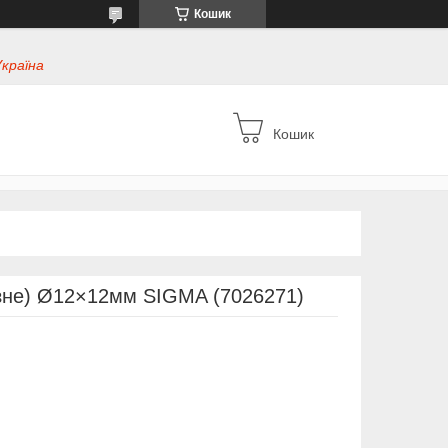
Кошик
Україна
Кошик
азне) Ø12×12мм SIGMA (7026271)