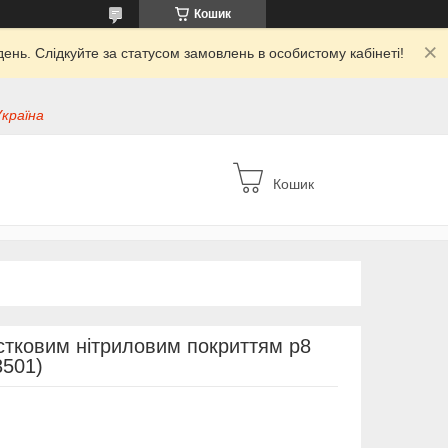
Кошик
ень. Слідкуйте за статусом замовлень в особистому кабінеті!
Україна
Кошик
астковим нітриловим покриттям р8
3501)