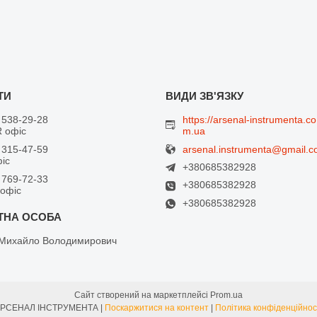
 538-29-28
https://arsenal-instrumenta.co
 офіс
m.ua
arsenal.instrumenta@gmail.
 315-47-59
фіс
+380685382928
 769-72-33
+380685382928
 офіс
+380685382928
Михайло Володимирович
Сайт створений на маркетплейсі
Prom.ua
АРСЕНАЛ ІНСТРУМЕНТА |
Поскаржитися на контент
|
Політика конфіденційнос