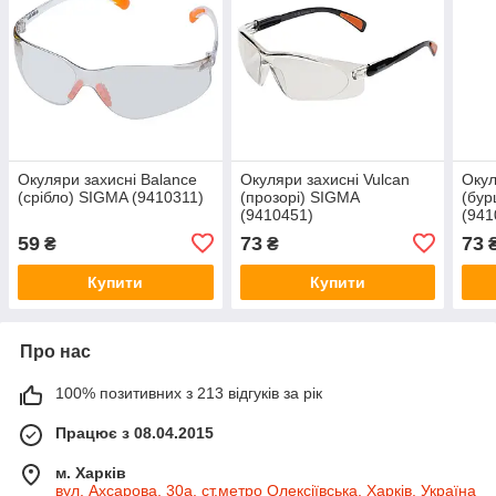
Окуляри захисні Balance
Окуляри захисні Vulcan
Окул
(срібло) SIGMA (9410311)
(прозорі) SIGMA
(бур
(9410451)
(941
59
73
73
₴
₴
Купити
Купити
Про нас
100% позитивних з 213 відгуків за рік
Працює з 08.04.2015
м. Харків
вул. Ахсарова, 30а, ст.метро Олексіївська, Харків, Україна