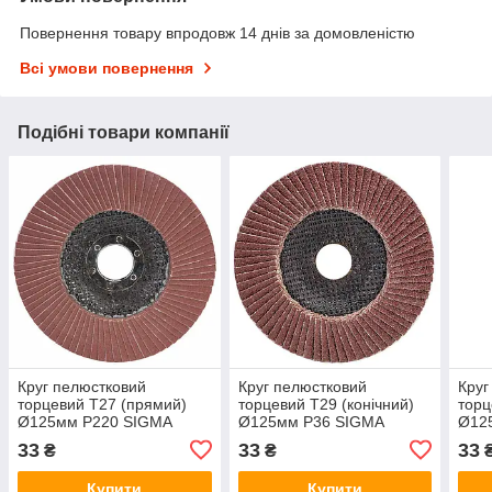
Повернення товару впродовж 14 днів за домовленістю
Всі умови повернення
Подібні товари компанії
Круг пелюстковий
Круг пелюстковий
Круг
торцевий Т27 (прямий)
торцевий Т29 (конічний)
торц
Ø125мм P220 SIGMA
Ø125мм P36 SIGMA
Ø12
(9172171)
(9172611)
(917
33
33
33
₴
₴
Купити
Купити