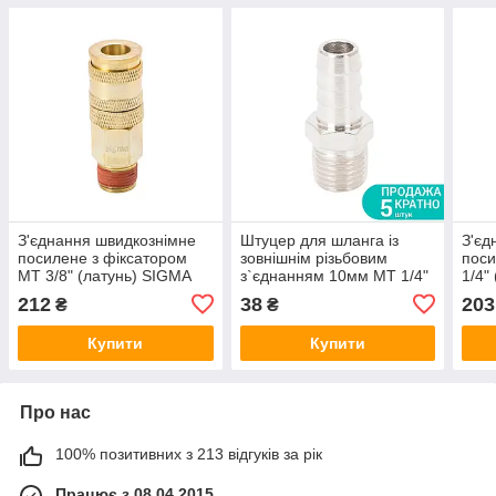
З'єднання швидкознімне
Штуцер для шланга із
З'єд
посилене з фіксатором
зовнішнім різьбовим
поси
MT 3/8" (латунь) SIGMA
з`єднанням 10мм MT 1/4"
1/4"
(7021621)
SIGMA (7023141)
(702
212
38
203
₴
₴
Купити
Купити
Про нас
100% позитивних з 213 відгуків за рік
Працює з 08.04.2015