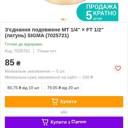
З'єднання подовжене MT 1/4" × FT 1/2"
(латунь) SIGMA (7025721)
Готово до відправки
Код: 7025721
Тільки опт
85
₴
Мінімальне замовлення — 5 шт.
Мінімальна сума замовлення на сайті — 200 ₴
80,75 ₴
від 10 шт.
79,05 ₴
від 20 шт.
Купити
або
Купити з