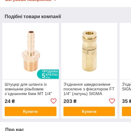
Подібні товари компанії
Штуцер для шланга із
З'єднання швидкознімне
З'єд
зовнішнім різьбовим
посилене з фіксатором FT
SIGM
з`єднанням 6мм MT 1/4"
1/4" (латунь) SIGMA
(латунь) SIGMA (7023421)
(7021641)
24
203
35
₴
₴
Купити
Купити
Про нас