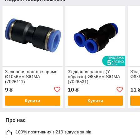
З'єднання цангове пряме
З'єднання цангові (Y-
З'єд
Ø10×6мм SIGMA
образне) Ø8×6мм SIGMA
Ø6×
(7026111)
(7026531)
9
10
11
₴
₴
Купити
Купити
Про нас
100% позитивних з 213 відгуків за рік