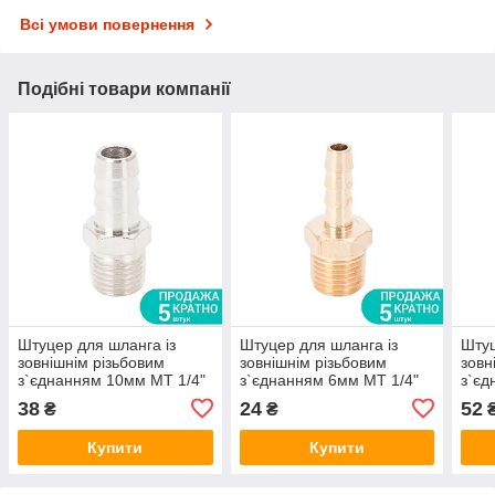
Всі умови повернення
Подібні товари компанії
Штуцер для шланга із
Штуцер для шланга із
Штуц
зовнішнім різьбовим
зовнішнім різьбовим
зовн
з`єднанням 10мм MT 1/4"
з`єднанням 6мм MT 1/4"
з`єд
SIGMA (7023141)
(латунь) SIGMA (7023421)
SIGM
38
24
52
₴
₴
Купити
Купити