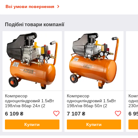
Всі умови повернення
Подібні товари компанії
Компресор
Компресор
Ком
одноциліндровий 1.5кВт
одноциліндровий 1.5кВт
одно
198л/хв 8бар 24л (2
198л/хв 8бар 50л (2
230л
крана) GRAD (7043555)
крана) GRAD (7043565)
кран
6 109
7 107
6 9
₴
₴
Купити
Купити