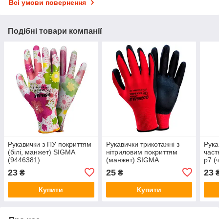
Всі умови повернення
Подібні товари компанії
Рукавички з ПУ покриттям
Рукавички трикотажні з
Рука
(білі, манжет) SIGMA
нітриловим покриттям
част
(9446381)
(манжет) SIGMA
р7 (
(9443481)
(944
23
25
23
₴
₴
Купити
Купити