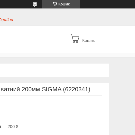
Кошик
Україна
Кошик
ахватний 200мм SIGMA (6220341)
і — 200 ₴