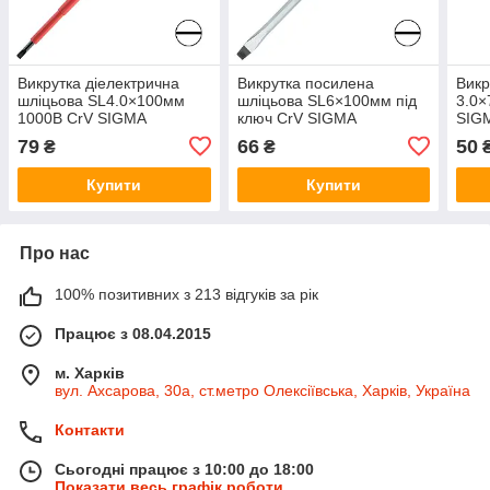
Викрутка діелектрична
Викрутка посилена
Викр
шліцьова SL4.0×100мм
шліцьова SL6×100мм під
3.0
1000В CrV SIGMA
ключ CrV SIGMA
SIGM
(4008031)
(4007101)
79
66
50
₴
₴
Купити
Купити
Про нас
100% позитивних з 213 відгуків за рік
Працює з 08.04.2015
м. Харків
вул. Ахсарова, 30а, ст.метро Олексіївська, Харків, Україна
Контакти
Сьогодні працює з 10:00 до 18:00
Показати весь графік роботи