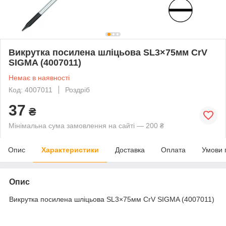
Викрутка посилена шліцьова SL3×75мм CrV
SIGMA (4007011)
Немає в наявності
Код: 4007011
Роздріб
37
₴
Мінімальна сума замовлення на сайті — 200 ₴
Опис
Характеристики
Доставка
Оплата
Умови 
Опис
Викрутка посилена шліцьова SL3×75мм CrV SIGMA (4007011)