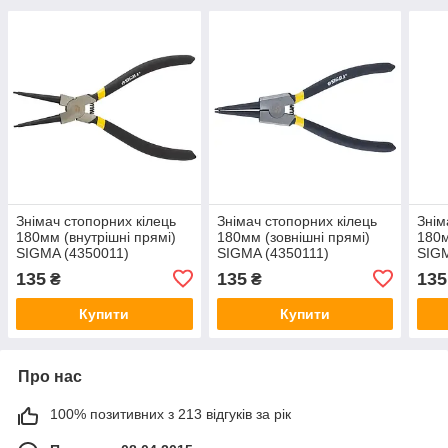
Знімач стопорних кілець
Знімач стопорних кілець
Знім
180мм (внутрішні прямі)
180мм (зовнішні прямі)
180м
SIGMA (4350011)
SIGMA (4350111)
SIGM
135
135
135
₴
₴
Купити
Купити
Про нас
100% позитивних з 213 відгуків за рік