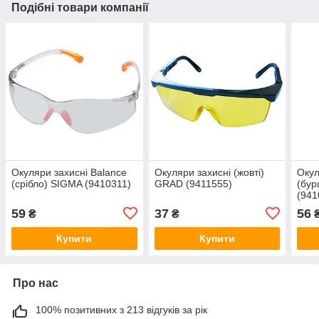
Подібні товари компанії
Окуляри захисні Balance
Окуляри захисні (жовті)
Окул
(срібло) SIGMA (9410311)
GRAD (9411555)
(бур
(941
59
37
56
₴
₴
Купити
Купити
Про нас
100% позитивних з 213 відгуків за рік