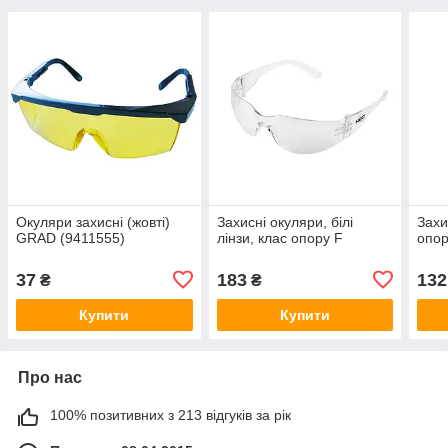
Окуляри захисні (жовті)
Захисні окуляри, білі
Захи
GRAD (9411555)
лінзи, клас опору F
опор
37
183
132
₴
₴
Купити
Купити
Про нас
100% позитивних з 213 відгуків за рік