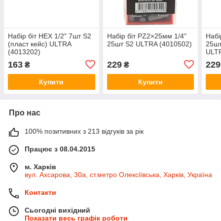
Набір біт HEX 1/2" 7шт S2
Набір біт PZ2×25мм 1/4"
Набі
(пласт кейс) ULTRA
25шт S2 ULTRA (4010502)
25шт
(4013202)
ULTR
163
229
229
₴
₴
Купити
Купити
Про нас
100% позитивних з 213 відгуків за рік
Працює з 08.04.2015
м. Харків
вул. Ахсарова, 30а, ст.метро Олексіївська, Харків, Україна
Контакти
Сьогодні вихідний
Показати весь графік роботи