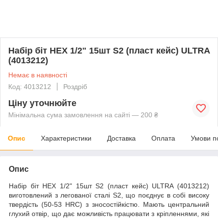
Набір біт HEX 1/2" 15шт S2 (пласт кейс) ULTRA
(4013212)
Немає в наявності
Код: 4013212
Роздріб
Ціну уточнюйте
Мінімальна сума замовлення на сайті — 200 ₴
Опис
Характеристики
Доставка
Оплата
Умови п
Опис
Набір біт HEX 1/2" 15шт S2 (пласт кейс) ULTRA (4013212)
виготовлений з легованої сталі S2, що поєднує в собі високу
твердість (50-53 HRC) з зносостійкістю. Мають центральний
глухий отвір, що дає можливість працювати з кріпленнями, які