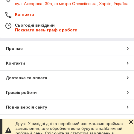
вул. Ахсарова, 30а, ст.метро Олексіївська, Харків, Україна
Контакти
Сьогодні вихідний
Показати весь графік роботи
Про нас
Контакти
Доставка та оплата
Графік роботи
Повна версія сайту
Сайт створено на маркетплейсі
Prom.ua
Друзі! У вихідні дні та неробочий час магазин приймає
замовлення, але оброблені вони будуть в найближчий
робочий день. Слідкуйте за статусом замовлень в