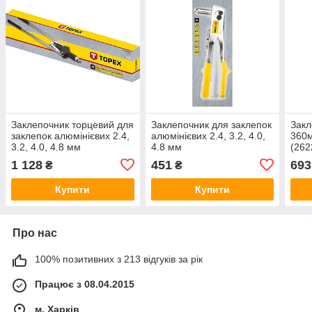
Заклепочник торцевий для
Заклепочник для заклепок
Закл
заклепок алюмінієвих 2.4,
алюмінієвих 2.4, 3.2, 4.0,
360
3.2, 4.0, 4.8 мм
4.8 мм
(262
1 128
451
693
₴
₴
Купити
Купити
Про нас
100% позитивних з 213 відгуків за рік
Працює з 08.04.2015
м. Харків