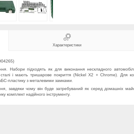
Характеристики
6004265)
ня. Набори підходять як для виконання нескладного автомобіль
ї сталі і мають тришарове покриття (Nickel X2 + Chrome). Для 
 АБС-пластику з металевими замками.
ння, завдяки чому він буде затребуваний як серед домашніх майс
ику комплект надійного інструменту.