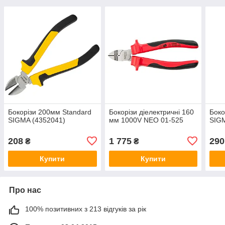
Бокорізи 200мм Standard
Бокорізи діелектричні 160
Боко
SIGMA (4352041)
мм 1000V NEO 01-525
SIGM
208
1 775
290
₴
₴
Купити
Купити
Про нас
100% позитивних з 213 відгуків за рік