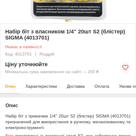
Набір біт з власником 1/4" 20шт S2 (блістер)
SIGMA (4013701)
Немає в наявності
Код: 4013701
Роздріб
Ціну уточнюйте
Мінімальна сума замовлення на сайті — 200 ₴
Опис
Характеристики
Доставка
Оплата
Умови п
Опис
Набір біт з тримачем 1/4" 20шт S2 (блістер) SIGMA (4013701)
призначений для використання в ручному, механізованому та
електроінструменті.
Біти
виготовлені із легованої сталі S2, яка забезпечує високі