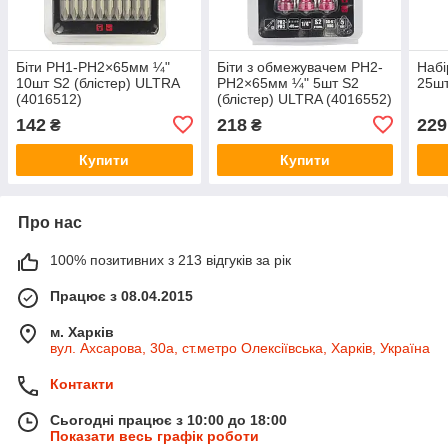
Біти PH1-PH2×65мм ¼"
Біти з обмежувачем PH2-
Набі
10шт S2 (блістер) ULTRA
PH2×65мм ¼" 5шт S2
25шт
(4016512)
(блістер) ULTRA (4016552)
142
218
229
₴
₴
Купити
Купити
Про нас
100% позитивних з 213 відгуків за рік
Працює з 08.04.2015
м. Харків
вул. Ахсарова, 30а, ст.метро Олексіївська, Харків, Україна
Контакти
Сьогодні працює з 10:00 до 18:00
Показати весь графік роботи