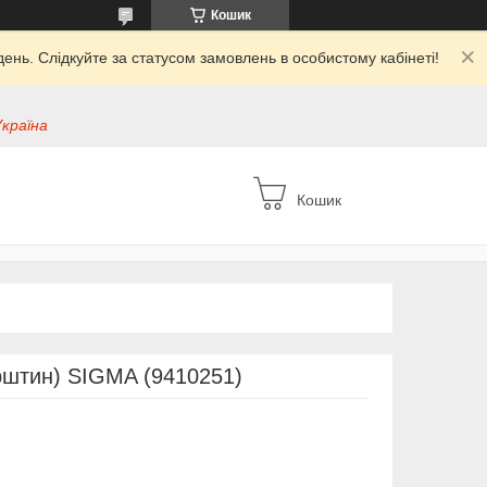
Кошик
ень. Слідкуйте за статусом замовлень в особистому кабінеті!
Україна
Кошик
урштин) SIGMA (9410251)