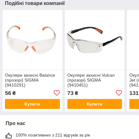
Подібні товари компанії
Окуляри захисні Balance
Окуляри захисні Vulcan
Окул
(прозорі) SIGMA
(прозорі) SIGMA
Jet 
(9410291)
(9410451)
(941
56
73
131
₴
₴
Купити
Купити
Про нас
100% позитивних з 211 відгуків за рік