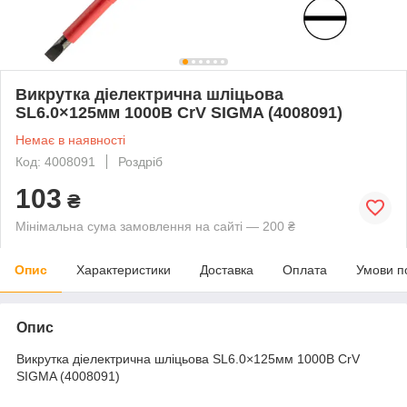
Викрутка діелектрична шліцьова
SL6.0×125мм 1000В CrV SIGMA (4008091)
Немає в наявності
Код: 4008091
Роздріб
103
₴
Мінімальна сума замовлення на сайті — 200 ₴
Опис
Характеристики
Доставка
Оплата
Умови п
Опис
Викрутка діелектрична шліцьова SL6.0×125мм 1000В CrV
SIGMA (4008091)