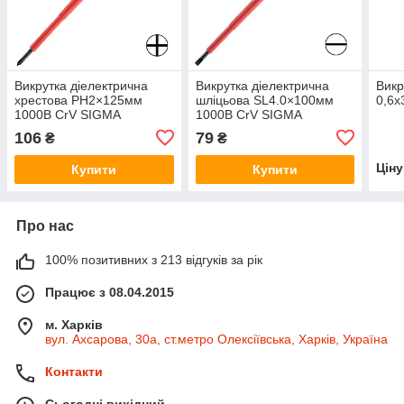
Викрутка діелектрична
Викрутка діелектрична
Викр
хрестова PH2×125мм
шліцьова SL4.0×100мм
0,6х
1000В CrV SIGMA
1000В CrV SIGMA
(4008171)
(4008031)
106
79
₴
₴
Цін
Купити
Купити
Про нас
100% позитивних з 213 відгуків за рік
Працює з 08.04.2015
м. Харків
вул. Ахсарова, 30а, ст.метро Олексіївська, Харків, Україна
Контакти
Сьогодні вихідний