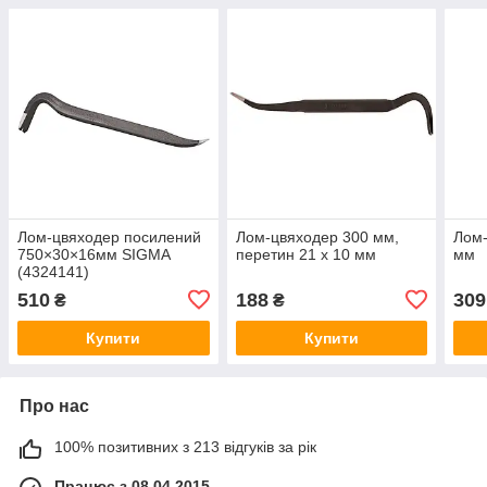
Лом-цвяходер посилений
Лом-цвяходер 300 мм,
Лом-
750×30×16мм SIGMA
перетин 21 х 10 мм
мм
(4324141)
510
188
309
₴
₴
Купити
Купити
Про нас
100% позитивних з 213 відгуків за рік
Працює з 08.04.2015