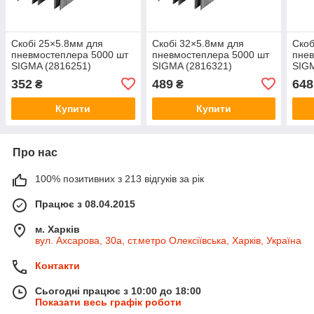
Скобі 25×5.8мм для
Скобі 32×5.8мм для
Скоб
пневмостеплера 5000 шт
пневмостеплера 5000 шт
пнев
SIGMA (2816251)
SIGMA (2816321)
SIGM
352
489
648
₴
₴
Купити
Купити
Про нас
100% позитивних з 213 відгуків за рік
Працює з 08.04.2015
м. Харків
вул. Ахсарова, 30а, ст.метро Олексіївська, Харків, Україна
Контакти
Сьогодні працює з 10:00 до 18:00
Показати весь графік роботи