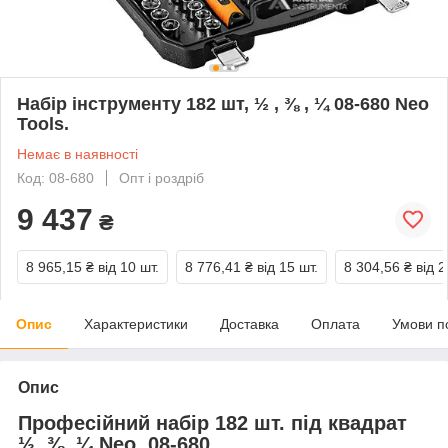
Набір інструменту 182 шт, ½ , ⅜ , ¼ 08-680 Neo
Tools.
Немає в наявності
Код: 08-680
Опт і роздріб
9 437
₴
8 965,15 ₴
від 10 шт.
8 776,41 ₴
від 15 шт.
8 304,56 ₴
від 2
Опис
Характеристики
Доставка
Оплата
Умови п
Опис
Професійний набір 182 шт. під квадрат
½, ⅜, ¼ Neo, 08-680