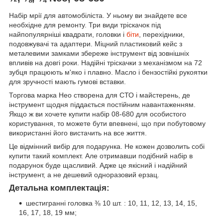
Набір мрії для автомобіліста. У ньому ви знайдете все
необхідне для ремонту. Три види тріскачок під
найпопулярніші квадрати, головки і
біти
, перехідники,
подовжувачі та адаптери. Міцний пластиковий кейс з
металевими замками збереже інструмент від зовнішніх
впливів на довгі роки. Надійні тріскачки з механізмом на 72
зубця працюють м'яко і плавно. Масло і бензостійкі рукоятки
для зручності мають гумові вставки.
Торгова марка Нео створена для СТО і майстерень, де
інструмент щодня піддається постійним навантаженням.
Якщо ж ви хочете купити набір 08-680 для особистого
користування, то можете бути впевнені, що при побутовому
використанні його вистачить на все життя.
Це відмінний вибір для подарунка. Не кожен дозволить собі
купити такий комплект. Але отримавши подібний набір в
подарунок буде щасливий. Адже це якісний і надійний
інструмент, а не дешевий одноразовий ерзац.
Детальна комплектація:
шестигранні головка ⅜ 10 шт. : 10, 11, 12, 13, 14, 15,
16, 17, 18, 19 мм;