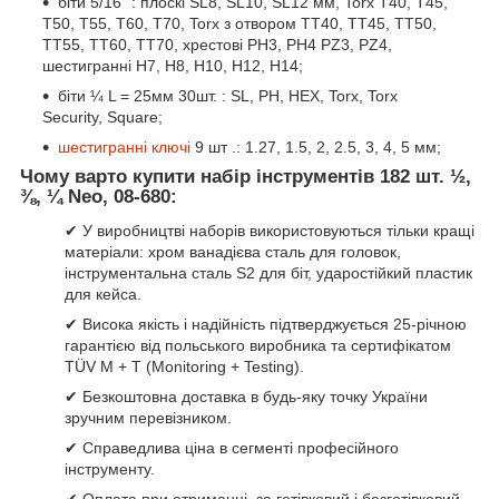
біти 5/16 ": плоскі SL8, SL10, SL12 мм, Torx T40, T45,
T50, T55, T60, T70, Torx з отвором TT40, TT45, TT50,
TT55, TT60, TT70, хрестові PH3, PH4 PZ3, PZ4,
шестигранні H7, H8, H10, H12, H14;
біти ¼ L = 25мм 30шт. : SL, PH, HEX, Torx, Torx
Security, Square;
шестигранні ключі
9 шт .: 1.27, 1.5, 2, 2.5, 3, 4, 5 мм;
Чому варто купити набір інструментів 182 шт. ½,
⅜, ¼ Neo, 08-680:
✔ У виробництві наборів використовуються тільки кращі
матеріали: хром ванадієва сталь для головок,
інструментальна сталь S2 для біт, ударостійкий пластик
для кейса.
✔ Висока якість і надійність підтверджується 25-річною
гарантією від польського виробника та сертифікатом
TÜV M + T (Monitoring + Testing).
✔ Безкоштовна доставка в будь-яку точку України
зручним перевізником.
✔ Справедлива ціна в сегменті професійного
інструменту.
✔ Оплата при отриманні, за готівковий і безготівковий