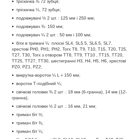
тріскачка ⅜ 72 зубця;
тріскачка ¼, 72 зубця;
подовжувачі ½ 2 шт. : 125 мм і 250 мм;
подовжувач ⅜: 150 мм;
подовжувач ¼ 2 шт. : 50 мм і 100 мм;
біти в тримачі ¼: плоскі SL4, SL5.5, SL6.5, SL7,
хрестові PH0, PH1, PH2, Torx T8, T9, T10, T15, T20, T25,
T27, T30, Torx з отвором TT8, TT9, TT10 , TT15, TT20,
TT25, TT27, TT30, шестигранні H3, H4, H5, H6, хрестові
PZ0, PZ1, PZ2;
викрутка-вороток ¼ L = 150 мм;
вороток Т-подібний ¼;
свічкові головки ⅜ 2 шт .: 18 мм (6-гранна), 14 мм (12-
гранна);
свічкові головки ½ 2 шт .: 16 мм, 21 мм;
тримач біт ½;
тримач біт ⅜;
тримач біт ¼;