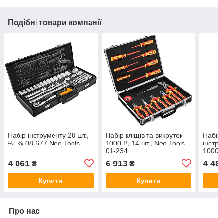
Подібні товари компанії
Набір інструменту 28 шт.,
Набір кліщів та викруток
Набі
½, ⅜ 08-677 Neo Tools.
1000 В, 14 шт., Neo Tools
інст
01-234
1000
01-2
4 061
6 913
4 4
₴
₴
Купити
Купити
Про нас