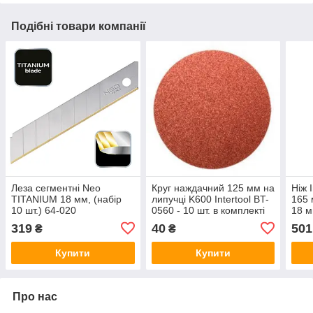
Подібні товари компанії
Леза сегментні Neo
Круг наждачний 125 мм на
Ніж 
TITANIUM 18 мм, (набір
липучці K600 Intertool BT-
165 
10 шт.) 64-020
0560 - 10 шт. в комплекті
18 м
відл
319
40
501
₴
₴
10-0
Купити
Купити
Про нас