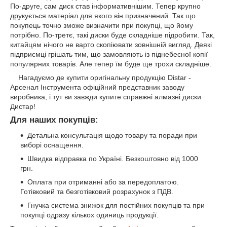
По-друге, сам диск став інформативнішим. Тепер крупно
друкується матеріал для якого він призначений. Так що
покупець точно зможе визначити при покупці, що йому
потрібно. По-третє, такі диски буде складніше підробити. Так,
китайцям нічого не варто скопіювати зовнішній вигляд. Деякі
підприємці грішать тим, що замовляють із піднебесної копії
популярних товарів. Але тепер їм буде ще трохи складніше.
Нагадуємо де купити оригінальну продукцію Distar -
Арсенал Інструмента офіційний представник заводу
виробника, і тут ви завжди купите справжні алмазні диски
Дистар!
Для наших покупців:
Детальна консультація щодо товару та поради при
виборі оснащення.
Швидка відправка по Україні. Безкоштовно від 1000
грн.
Оплата при отриманні або за передоплатою.
Готівковий та безготівковий розрахунок з ПДВ.
Гнучка система знижок для постійних покупців та при
покупці одразу кількох одиниць продукції.