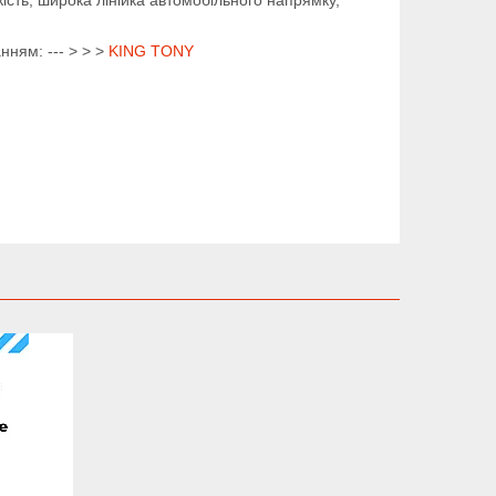
нням: --- > > >
KING TONY