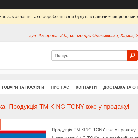
ймає замовлення, але оброблені вони будуть в найближчий робочий д
вул. Ахсарова, 30а, ст.метро Олексіївська, Харків, 
ТОВАРИ ТА ПОСЛУГИ
ПРО НАС
КОНТАКТИ
ДОСТАВКА ТА О
ка! Продукція ТМ KING TONY вже у продажу!
Продукція ТМ KING TONY вже у продажу!
Інструмент KING TONY - це професійна як