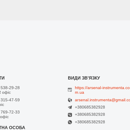
 538-29-28
https://arsenal-instrumenta.co
 офіс
m.ua
arsenal.instrumenta@gmail.
 315-47-59
фіс
+380685382928
 769-72-33
+380685382928
 офіс
+380685382928