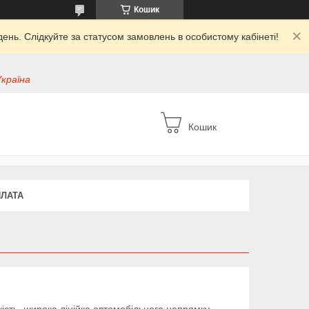
Кошик
ень. Слідкуйте за статусом замовлень в особистому кабінеті!
Україна
Кошик
ПЛАТА
ість, широка лінійка автомобільного напрямку,