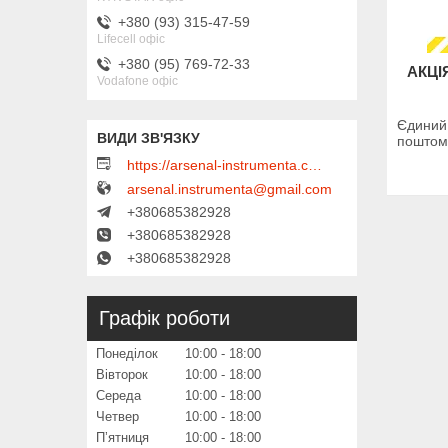
+380 (93) 315-47-59
Lifecell офіс
+380 (95) 769-72-33
АКЦІ
Vodafone офіс
Єдиний 
поштом
https://arsenal-instrumenta.com.ua
arsenal.instrumenta@gmail.com
+380685382928
+380685382928
+380685382928
Графік роботи
Понеділок
10:00
18:00
Вівторок
10:00
18:00
Середа
10:00
18:00
Четвер
10:00
18:00
Пʼятниця
10:00
18:00