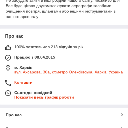
Не забудьте зайти в інші розділи нашого сайту. Можливо для
Вас буде цікаво доукомплектувати аерографи засобами
очищення повітря, шлангами або іншими інструментами з
нашого арсеналу.
Про нас
100% позитивних з 213 відгуків за рік
Працює з 08.04.2015
м. Харків
вул. Ахсарова, 30а, ст.метро Олексіївська, Харків, Україна
Контакти
Сьогодні вихідний
Показати весь графік роботи
Про нас