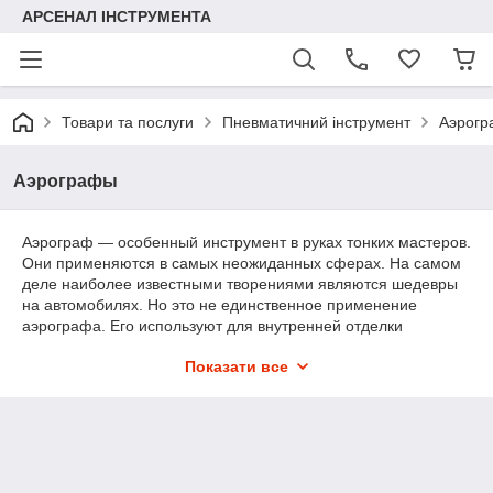
АРСЕНАЛ ІНСТРУМЕНТА
Товари та послуги
Пневматичний інструмент
Аэрог
Аэрографы
Аэрограф ― особенный инструмент в руках тонких мастеров.
Они применяются в самых неожиданных сферах. На самом
деле наиболее известными творениями являются шедевры
на автомобилях. Но это не единственное применение
аэрографа. Его используют для внутренней отделки
помещений, в моделировании для тонкого окрашивания
Показати все
изделий и мелких деталей, и даже в косметических салонах
для нанесения макияжа! Применение аэрографа
ограничивается только фантазией его обладателя. Но как
правило ими работают по-настоящему творческие люди. Для
творческих людей и для удовлетворения их фантазий у нас
найдутся разные аэрографы с различными