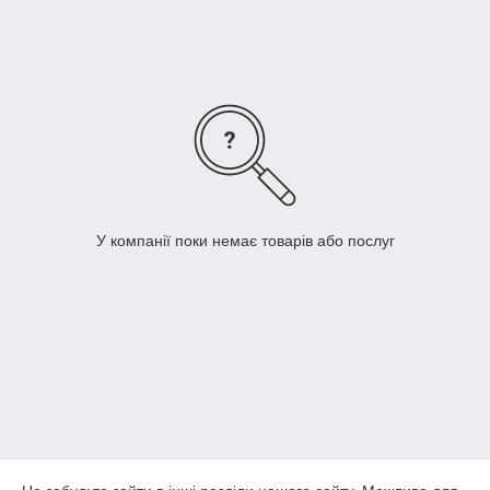
характеристиками для любых задач. Вы зашли в правильный
раздел нашего сайта! Здесь Вы многое захотите приобрести
для своего инструментального арсенала.
Воспользуйтесь возможностью получить скидку 5% на весь
ассортимент! Подпишитесь на страницу Арсенал
Инструмента в социальных сетях и сообщите об этом
менеджеру при покупке, или в комментарии к заказу.
У компанії поки немає товарів або послуг